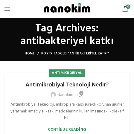
0
Tag Archives:
antibakteriyel katkı
HOME
POSTS TAGGED "ANTIBAKTERIYEL KATKI"
ANTIMIKROBIYAL
Antimikrobiyal Teknoloji Nedir?
0
Nanokim
Antimikrobiyal Teknoloji, mikroplara karşı sürekli korunan ürünler
yaratmak amacıyla, katkı maddelerinin kullanılmasındaki kolektif
bil...
CONTINUE READING