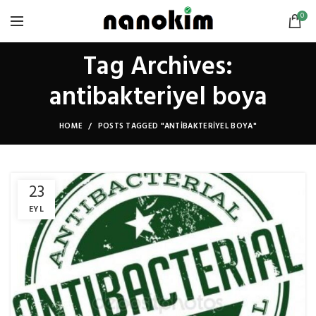
0
Tag Archives:
antibakteriyel boya
HOME
POSTS TAGGED "ANTIBAKTERIYEL BOYA"
23
EYL