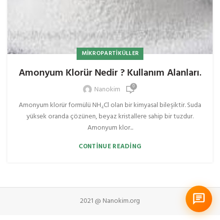
MIKROPARTIKÜLLER
Amonyum Klorür Nedir ? Kullanım Alanları.
0
Nanokim
Amonyum klorür formülü NH₄Cl olan bir kimyasal bileşiktir. Suda
yüksek oranda çözünen, beyaz kristallere sahip bir tuzdur.
Amonyum klor...
CONTINUE READING
2021 @ Nanokim.org