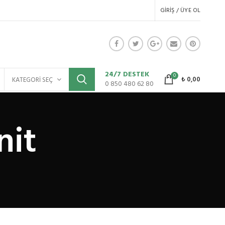
GIRIŞ / ÜYE OL
24/7 DESTEK
0
₺
0,00
KATEGORI SEÇ
0 850 480 62 80
nit