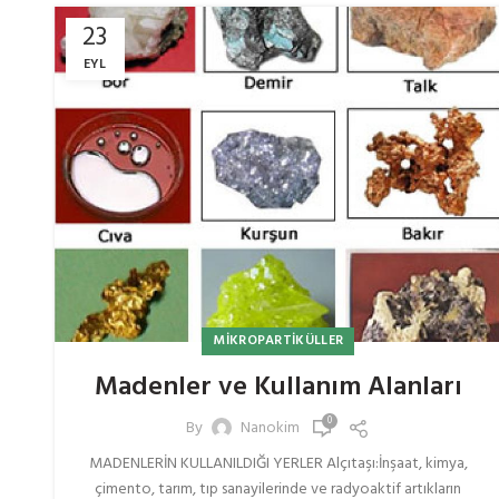
23
EYL
MIKROPARTIKÜLLER
Madenler ve Kullanım Alanları
0
By
Nanokim
MADENLERİN KULLANILDIĞI YERLER Alçıtaşı:İnşaat, kimya,
çimento, tarım, tıp sanayilerinde ve radyoaktif artıkların