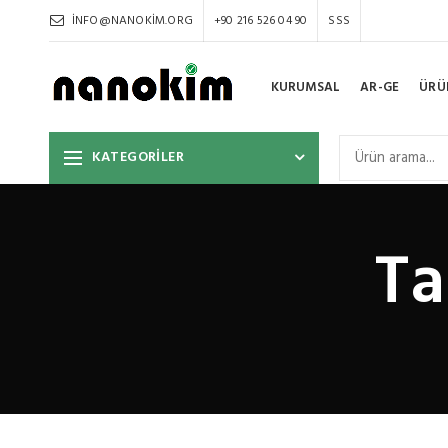
INFO@NANOKIM.ORG
+90 216 526 04 90
SSS
KURUMSAL
AR-GE
ÜRÜ
KATEGORİLER
Ta