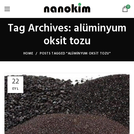
0
Tag Archives: alüminyum
oksit tozu
HOME
POSTS TAGGED "ALÜMINYUM OKSIT TOZU"
22
EYL