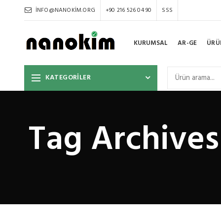
INFO@NANOKIM.ORG
+90 216 526 04 90
SSS
KURUMSAL
AR-GE
ÜRÜ
KATEGORİLER
Tag Archives: