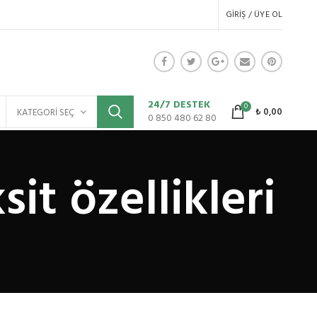
GIRIŞ / ÜYE OL
24/7 DESTEK
0
₺
0,00
KATEGORI SEÇ
0 850 480 62 80
it özellikleri