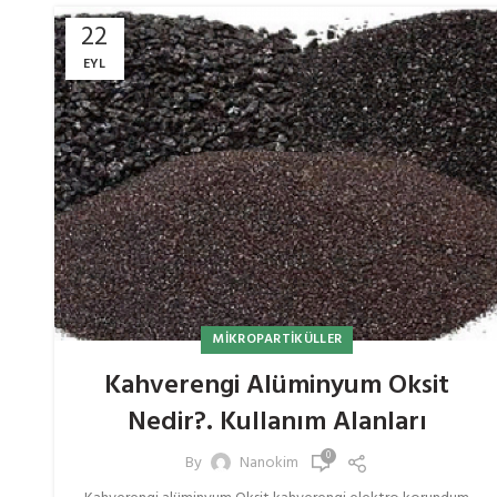
22
EYL
MIKROPARTIKÜLLER
Kahverengi Alüminyum Oksit
Nedir?. Kullanım Alanları
0
By
Nanokim