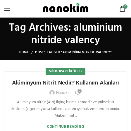
0
Tag Archives: aluminium
nitride valency
HOME
POSTS TAGGED "ALUMINIUM NITRIDE VALENCY"
MIKROPARTIKÜLLER
Alüminyum Nitrit Nedir? Kullanım Alanları
0
Nanokim
Alüminyum nitrür (AlN) ilginç bir malzemedir ve yüksek ısı
iletkenliği gerekiyorsa kullanılacak en iyi malzemelerden biridir.
Mükemmel ...
CONTINUE READING