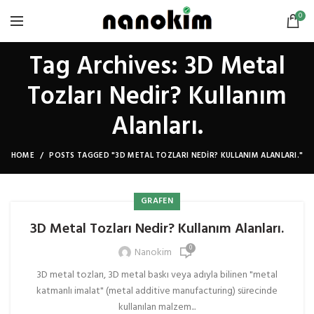
0
Tag Archives: 3D Metal
Tozları Nedir? Kullanım
Alanları.
HOME
POSTS TAGGED "3D METAL TOZLARI NEDIR? KULLANIM ALANLARI."
GRAFEN
3D Metal Tozları Nedir? Kullanım Alanları.
0
Nanokim
3D metal tozları, 3D metal baskı veya adıyla bilinen "metal
katmanlı imalat" (metal additive manufacturing) sürecinde
kullanılan malzem...