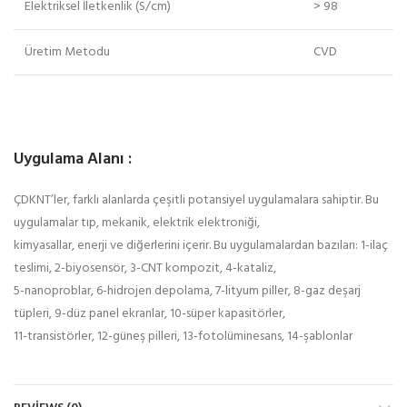
Elektriksel İletkenlik (S/cm)
> 98
Üretim Metodu
CVD
Uygulama Alanı :
ÇDKNT’ler, farklı alanlarda çeşitli potansiyel uygulamalara sahiptir. Bu
uygulamalar tıp, mekanik, elektrik elektroniği,
kimyasallar, enerji ve diğerlerini içerir. Bu uygulamalardan bazıları: 1-ilaç
teslimi, 2-biyosensör, 3-CNT kompozit, 4-kataliz,
5-nanoproblar, 6-hidrojen depolama, 7-lityum piller, 8-gaz deşarj
tüpleri, 9-düz panel ekranlar, 10-süper kapasitörler,
11-transistörler, 12-güneş pilleri, 13-fotolüminesans, 14-şablonlar