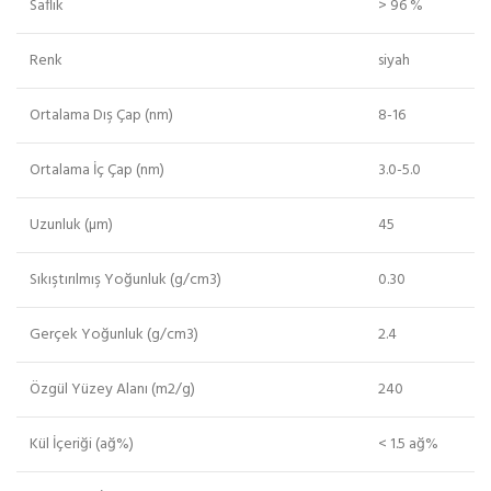
Saflık
> 96 %
Renk
siyah
Ortalama Dış Çap (nm)
8-16
Ortalama İç Çap (nm)
3.0-5.0
Uzunluk (µm)
45
Sıkıştırılmış Yoğunluk (g/cm3)
0.30
Gerçek Yoğunluk (g/cm3)
2.4
Özgül Yüzey Alanı (m2/g)
240
Kül İçeriği (ağ%)
< 1.5 ağ%