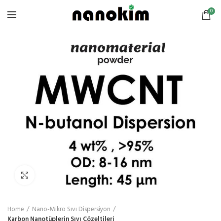
0
Click to enlarge
Home
Nano-Mikro Sıvı Dispersiyon
Karbon Nanotüplerin Sıvı Çözeltileri