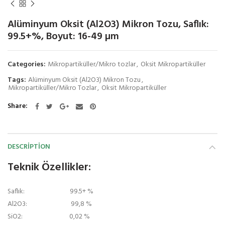
Alüminyum Oksit (Al2O3) Mikron Tozu, Saflık:
99.5+%, Boyut: 16-49 µm
Categories:
Mikropartiküller/Mikro tozlar
,
Oksit Mikropartiküller
Tags:
Alüminyum Oksit (Al2O3) Mikron Tozu
,
Mikropartiküller/Mikro Tozlar
,
Oksit Mikropartiküller
Share
DESCRIPTION
Teknik Özellikler:
Saflık: 99.5+ %
Al2O3: 99,8 %
SiO2: 0,02 %