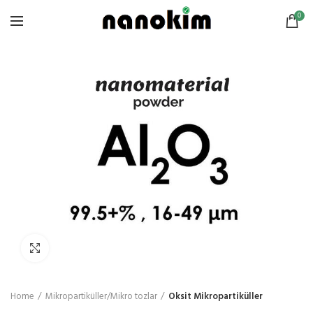
0
Click to enlarge
Home
Mikropartiküller/Mikro tozlar
Oksit Mikropartiküller