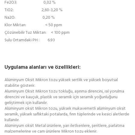
Fe2O3: 0,02 %
TiO2: 2,60-3,20 %
Na2O: 0,20 %
Klor Miktarı: < 50 ppm
Çözünebilir Tuz Miktarı: < 100 ppm
Sulu Ortamdaki PH : 6.93
Uygulama alanları ve özellikleri:
Alüminyum Oksit Mikron tozu yüksek sertlik ve yüksek boyutsal
stabilite gösterir.
Aluminyum Oksit Mikron tozu tokluğu, aşınma direncini, ısıl yorulma
direncini ve kauçuk, plastik ve seramik için seramik yoğunluğunu
geliştirmek için kullanılır.
Alüminyum oksit Mikron tozu, yüksek mukavemetli alüminyum oksit
seramik, yüksek saflıktaki potalarda, fırın tüplerinde ve kesici aletlerde
kullanılır.
Alüminyum oksit Metal ürünlere, yarı iletkenlere, şeritlere, parlatma
malzemelerine ve cam ürünlere Mikron tozu eklenir.